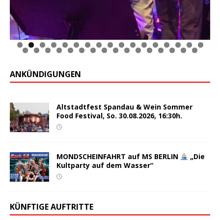
0
1
2
3
4
5
6
7
8
9
0
1
2
3
4
5
6
7
8
9
0
1
2
3
ANKÜNDIGUNGEN
Altstadtfest Spandau & Wein Sommer
Food Festival, So. 30.08.2026, 16:30h.
MONDSCHEINFAHRT auf MS BERLIN
„Die
Kultparty auf dem Wasser“
KÜNFTIGE AUFTRITTE