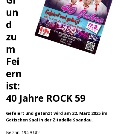
un
d
zu
m
Fei
ern
ist:
40 Jahre ROCK 59
Gefeiert und getanzt wird am 22. März 2025 im
Gotischen Saal in der Zitadelle Spandau.
Beginn: 19:59 Uhr