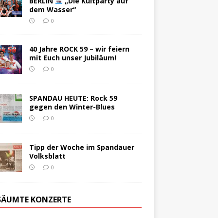
BERLIN
„Die Kultparty auf
dem Wasser“
0
40 Jahre ROCK 59 – wir feiern
mit Euch unser Jubiläum!
0
SPANDAU HEUTE: Rock 59
gegen den Winter-Blues
0
Tipp der Woche im Spandauer
Volksblatt
0
SÄUMTE KONZERTE