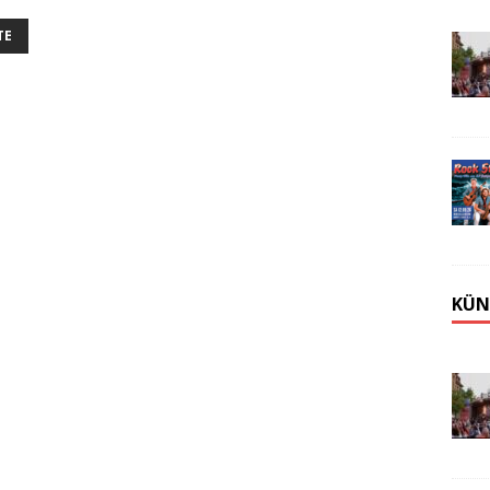
TE
KÜN