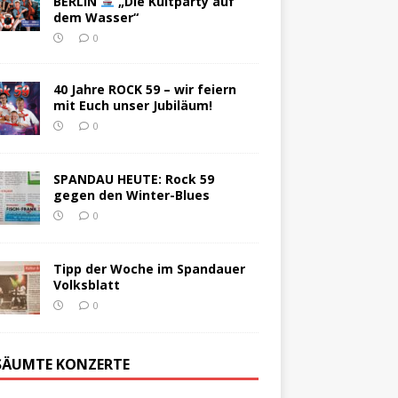
BERLIN
„Die Kultparty auf
dem Wasser“
0
40 Jahre ROCK 59 – wir feiern
mit Euch unser Jubiläum!
0
SPANDAU HEUTE: Rock 59
gegen den Winter-Blues
0
Tipp der Woche im Spandauer
Volksblatt
0
SÄUMTE KONZERTE