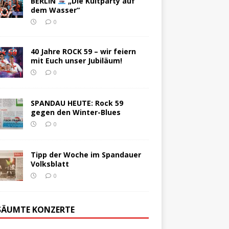
BERLIN
„Die Kultparty auf
dem Wasser“
0
40 Jahre ROCK 59 – wir feiern
mit Euch unser Jubiläum!
0
SPANDAU HEUTE: Rock 59
gegen den Winter-Blues
0
Tipp der Woche im Spandauer
Volksblatt
0
SÄUMTE KONZERTE