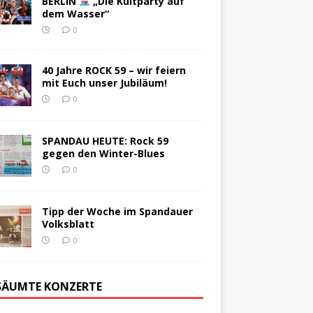
BERLIN
„Die Kultparty auf
dem Wasser“
0
40 Jahre ROCK 59 – wir feiern
mit Euch unser Jubiläum!
0
SPANDAU HEUTE: Rock 59
gegen den Winter-Blues
0
Tipp der Woche im Spandauer
Volksblatt
0
SÄUMTE KONZERTE